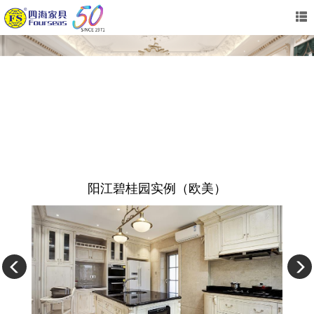
阳江碧桂园实例（欧美）